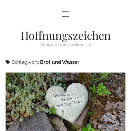
Menü
STARTSEITE
öffnen
Hoffnungszeichen
PREDIGTEN
PREDIGTEN, LIEDER, SPIRITUELLES
TEXTE/PPP
Schlagwort:
Brot und Wasser
PSALM
LIEDER
LITURGIEN
MEDITATIONEN
SONSTIGES