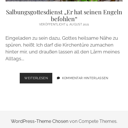
ZUR PERSON
Salbungsgottesdienst „Er hat seinen Engeln
befohlen“
IMPRESSUM
VERÖFFENTLICHT 5. AUGUST 2021
Eingeladen zu sein dazu, Gottes heilsame Nähe zu
instagram
email
spüren, heißt: Ich darf die Kirchentüre zumachen
hinter mir, und draußen lassen all den Lärm meines
Alltags.…
SALBUNGSGOTTESDIENST
WEITERLESEN
KOMMENTAR HINTERLASSEN
„ER
HAT
SEINEN
ENGELN
BEFOHLEN“
WordPress-Theme Chosen
von Compete Themes.