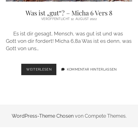
ZUR PERSON
Was ist „gut“? – Micha 6 Vers 8
VERÖFFENTLICHT 12. AUGUST 2022
IMPRESSUM
Es ist dir gesagt, Mensch, was gut ist und was
Gott von dir fordert! Micha 6,8a Was ist es denn, was
instagram
email
Gott von uns…
WAS
WEITERLESEN
KOMMENTAR HINTERLASSEN
IST
„GUT“?
–
MICHA
6
VERS
8
WordPress-Theme Chosen
von Compete Themes.