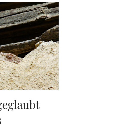
geglaubt
3