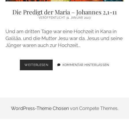
ZUR PERSON
Die Predigt der Maria – Johannes 2,1-11
VERÖFFENTLICHT 31. JANUAR 2023
IMPRESSUM
Und am dritten Tage war eine Hochzeit in Kana in
Galiläa, und die Mutter Jesu war da. Jesus und seine
instagram
email
Jünger waren auch zur Hochzeit…
DIE
WEITERLESEN
KOMMENTAR HINTERLASSEN
PREDIGT
DER
MARIA
–
JOHANNES
2,1-
11
WordPress-Theme Chosen
von Compete Themes.