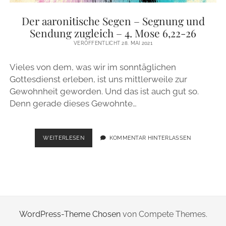
ZUR PERSON
Der aaronitische Segen – Segnung und
Sendung zugleich – 4. Mose 6,22-26
IMPRESSUM
VERÖFFENTLICHT 28. MAI 2021
Vieles von dem, was wir im sonntäglichen
instagram
email
Gottesdienst erleben, ist uns mittlerweile zur
Gewohnheit geworden. Und das ist auch gut so.
Denn gerade dieses Gewohnte…
DER
WEITERLESEN
KOMMENTAR HINTERLASSEN
AARONITISCHE
SEGEN
–
SEGNUNG
UND
SENDUNG
ZUGLEICH
WordPress-Theme Chosen
von Compete Themes.
–
4.