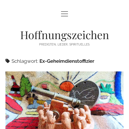
Menü
STARTSEITE
öffnen
Hoffnungszeichen
PREDIGTEN
PREDIGTEN, LIEDER, SPIRITUELLES
TEXTE/PPP
Schlagwort:
Ex-Geheimdienstoffizier
PSALM
LIEDER
LITURGIEN
MEDITATIONEN
SONSTIGES