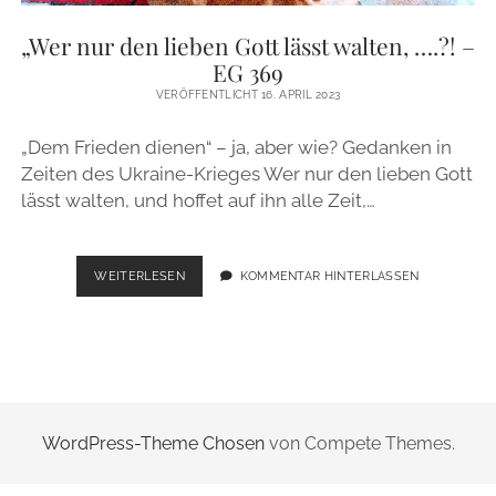
ZUR PERSON
„Wer nur den lieben Gott lässt walten, ….?! –
EG 369
IMPRESSUM
VERÖFFENTLICHT 16. APRIL 2023
„Dem Frieden dienen“ – ja, aber wie? Gedanken in
instagram
email
Zeiten des Ukraine-Krieges Wer nur den lieben Gott
lässt walten, und hoffet auf ihn alle Zeit,…
„WER
WEITERLESEN
KOMMENTAR HINTERLASSEN
NUR
DEN
LIEBEN
GOTT
LÄSST
WALTEN,
….?!
WordPress-Theme Chosen
von Compete Themes.
–
EG
369