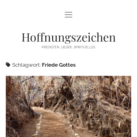
Menü
STARTSEITE
öffnen
Hoffnungszeichen
PREDIGTEN
PREDIGTEN, LIEDER, SPIRITUELLES
TEXTE/PPP
Schlagwort:
Friede Gottes
PSALM
LIEDER
LITURGIEN
MEDITATIONEN
SONSTIGES