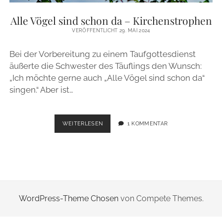
ZUR PERSON
Alle Vögel sind schon da – Kirchenstrophen
VERÖFFENTLICHT 29. MAI 2024
IMPRESSUM
Bei der Vorbereitung zu einem Taufgottesdienst
äußerte die Schwester des Täuflings den Wunsch:
instagram
email
„Ich möchte gerne auch „Alle Vögel sind schon da“
singen.“ Aber ist…
ALLE
WEITERLESEN
1 KOMMENTAR
VÖGEL
SIND
SCHON
DA
–
KIRCHENSTROPHEN
WordPress-Theme Chosen
von Compete Themes.