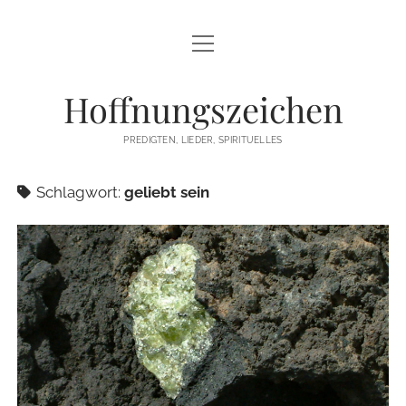
Menü
STARTSEITE
öffnen
Hoffnungszeichen
PREDIGTEN
PREDIGTEN, LIEDER, SPIRITUELLES
TEXTE/PPP
Schlagwort:
geliebt sein
PSALM
LIEDER
LITURGIEN
MEDITATIONEN
SONSTIGES