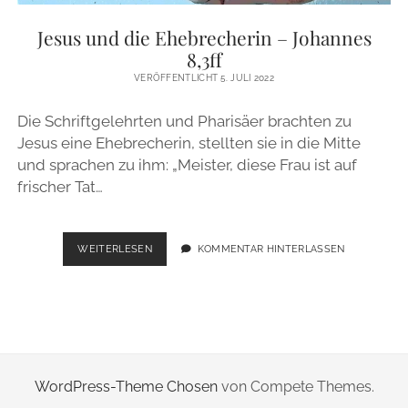
ZUR PERSON
Jesus und die Ehebrecherin – Johannes
8,3ff
IMPRESSUM
VERÖFFENTLICHT 5. JULI 2022
Die Schriftgelehrten und Pharisäer brachten zu
instagram
email
Jesus eine Ehebrecherin, stellten sie in die Mitte
und sprachen zu ihm: „Meister, diese Frau ist auf
frischer Tat…
JESUS
WEITERLESEN
KOMMENTAR HINTERLASSEN
UND
DIE
EHEBRECHERIN
–
JOHANNES
8,3FF
WordPress-Theme Chosen
von Compete Themes.