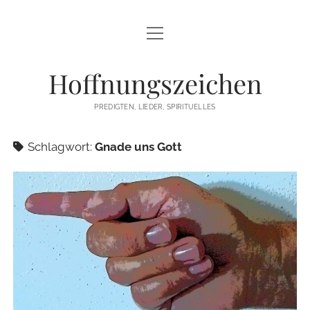
Menü
STARTSEITE
öffnen
Hoffnungszeichen
PREDIGTEN
PREDIGTEN, LIEDER, SPIRITUELLES
TEXTE/PPP
Schlagwort:
Gnade uns Gott
PSALM
LIEDER
LITURGIEN
MEDITATIONEN
SONSTIGES