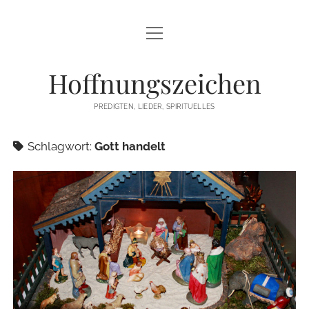
Menü
STARTSEITE
öffnen
Hoffnungszeichen
PREDIGTEN
PREDIGTEN, LIEDER, SPIRITUELLES
TEXTE/PPP
Schlagwort:
Gott handelt
PSALM
LIEDER
LITURGIEN
MEDITATIONEN
SONSTIGES