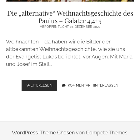
ZUR PERSON
Die „alternative“ Weihnachtsgeschichte des
Paulus – Galater 4,4+5
IMPRESSUM
VERÖFFENTLICHT 13. DEZEMBER 2021
Weihnachten – da haben wir die Bilder der
instagram
email
altbekannten Weihnachtsgeschichte, wie sie uns
der Evangelist Lukas berichtet, vor Augen: Mit Maria
und Josef im Stall…
DIE
WEITERLESEN
KOMMENTAR HINTERLASSEN
„ALTERNATIVE“
WEIHNACHTSGESCHICHTE
DES
PAULUS
–
GALATER
4,4+5
WordPress-Theme Chosen
von Compete Themes.