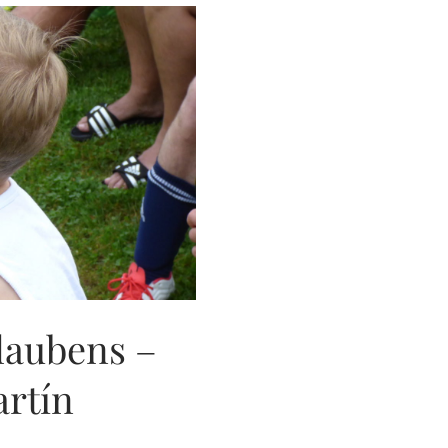
laubens –
artín