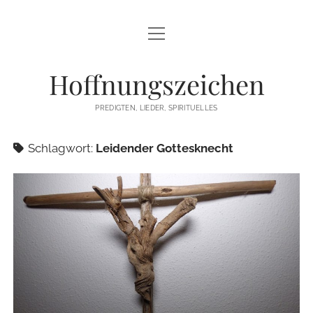
Menü
STARTSEITE
öffnen
Hoffnungszeichen
PREDIGTEN
PREDIGTEN, LIEDER, SPIRITUELLES
TEXTE/PPP
Schlagwort:
Leidender Gottesknecht
PSALM
LIEDER
LITURGIEN
MEDITATIONEN
SONSTIGES