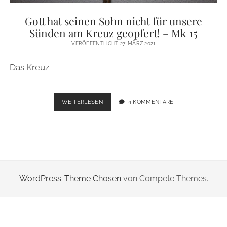
ZUR PERSON
Gott hat seinen Sohn nicht für unsere
Sünden am Kreuz geopfert! – Mk 15
IMPRESSUM
VERÖFFENTLICHT 27. MÄRZ 2021
Das Kreuz
instagram
email
GOTT
WEITERLESEN
4 KOMMENTARE
HAT
SEINEN
SOHN
NICHT
FÜR
UNSERE
SÜNDEN
WordPress-Theme Chosen
von Compete Themes.
AM
KREUZ
GEOPFERT!
–
MK
15