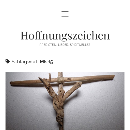
Menü
STARTSEITE
öffnen
Hoffnungszeichen
PREDIGTEN
PREDIGTEN, LIEDER, SPIRITUELLES
TEXTE/PPP
Schlagwort:
Mk 15
PSALM
LIEDER
LITURGIEN
MEDITATIONEN
SONSTIGES