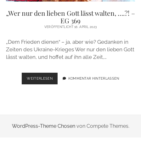
ZUR PERSON
„Wer nur den lieben Gott lässt walten, ….?! –
EG 369
IMPRESSUM
VERÖFFENTLICHT 16. APRIL 2023
„Dem Frieden dienen“ – ja, aber wie? Gedanken in
instagram
email
Zeiten des Ukraine-Krieges Wer nur den lieben Gott
lässt walten, und hoffet auf ihn alle Zeit,…
„WER
WEITERLESEN
KOMMENTAR HINTERLASSEN
NUR
DEN
LIEBEN
GOTT
LÄSST
WALTEN,
….?!
WordPress-Theme Chosen
von Compete Themes.
–
EG
369