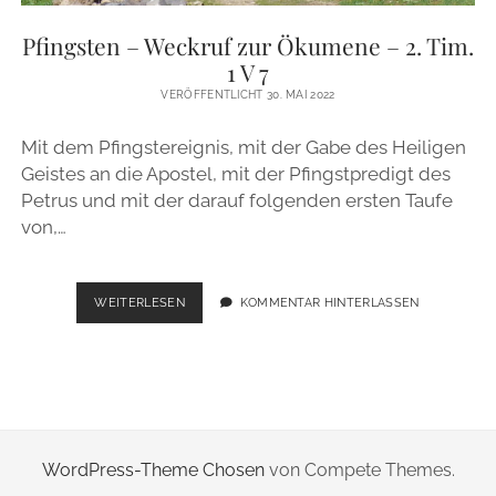
ZUR PERSON
Pfingsten – Weckruf zur Ökumene – 2. Tim.
1 V 7
IMPRESSUM
VERÖFFENTLICHT 30. MAI 2022
Mit dem Pfingstereignis, mit der Gabe des Heiligen
instagram
email
Geistes an die Apostel, mit der Pfingstpredigt des
Petrus und mit der darauf folgenden ersten Taufe
von,…
PFINGSTEN
WEITERLESEN
KOMMENTAR HINTERLASSEN
–
WECKRUF
ZUR
ÖKUMENE
–
2.
TIM.
WordPress-Theme Chosen
von Compete Themes.
1
V