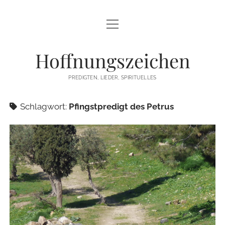
Menü
STARTSEITE
öffnen
Hoffnungszeichen
PREDIGTEN
PREDIGTEN, LIEDER, SPIRITUELLES
TEXTE/PPP
Schlagwort:
Pfingstpredigt des Petrus
PSALM
LIEDER
LITURGIEN
MEDITATIONEN
SONSTIGES