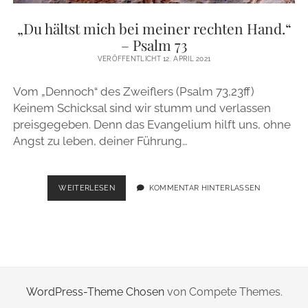
ZUR PERSON
„Du hältst mich bei meiner rechten Hand.“
– Psalm 73
IMPRESSUM
VERÖFFENTLICHT 12. APRIL 2021
Vom „Dennoch“ des Zweiflers (Psalm 73,23ff)
instagram
email
Keinem Schicksal sind wir stumm und verlassen
preisgegeben. Denn das Evangelium hilft uns, ohne
Angst zu leben, deiner Führung…
„DU
WEITERLESEN
KOMMENTAR HINTERLASSEN
HÄLTST
MICH
BEI
MEINER
RECHTEN
HAND.“
–
WordPress-Theme Chosen
von Compete Themes.
PSALM
73