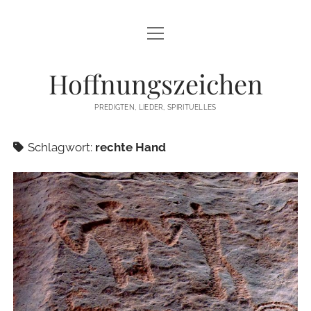
Menü
STARTSEITE
öffnen
Hoffnungszeichen
PREDIGTEN
PREDIGTEN, LIEDER, SPIRITUELLES
TEXTE/PPP
Schlagwort:
rechte Hand
PSALM
LIEDER
LITURGIEN
MEDITATIONEN
SONSTIGES