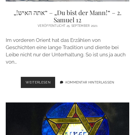
ZUR PERSON
„!אתה האיש“ – „Du bist der Mann!“ – 2.
Samuel 12
IMPRESSUM
VERÖFFENTLICHT 25. SEPTEMBER 2021
Im vorderen Orient hat das Erzählen von
instagram
email
Geschichten eine lange Tradition und diente bei
Leibe nicht nur der Unterhaltung. So ist uns ja auch
von…
„!
WEITERLESEN
KOMMENTAR HINTERLASSEN
אתה
האיש“
–
„DU
BIST
DER
MANN!“
–
2.