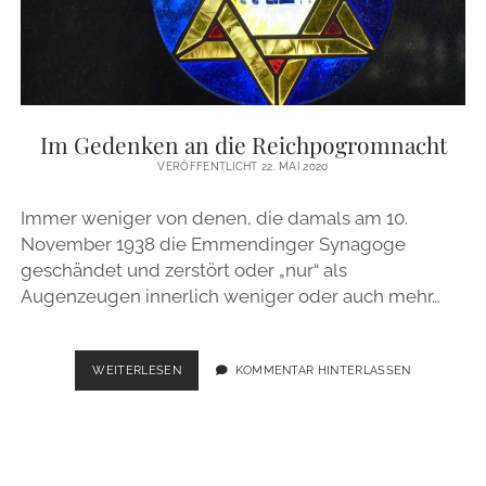
SAMUEL
12
Im Gedenken an die Reichpogromnacht
VERÖFFENTLICHT 22. MAI 2020
Immer weniger von denen, die damals am 10.
November 1938 die Emmendinger Synagoge
geschändet und zerstört oder „nur“ als
Augenzeugen innerlich weniger oder auch mehr…
IM
WEITERLESEN
KOMMENTAR HINTERLASSEN
GEDENKEN
AN
DIE
REICHPOGROMNACHT