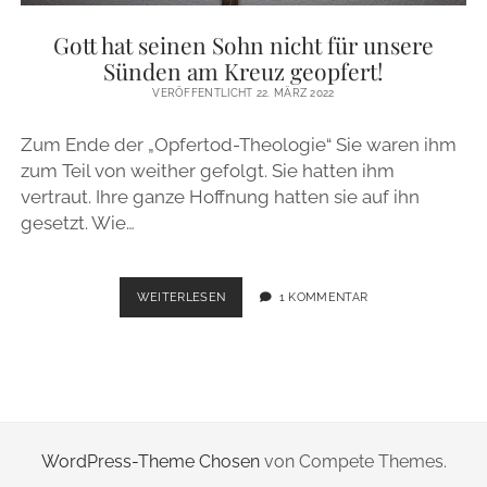
ZUR PERSON
Gott hat seinen Sohn nicht für unsere
Sünden am Kreuz geopfert!
IMPRESSUM
VERÖFFENTLICHT 22. MÄRZ 2022
Zum Ende der „Opfertod-Theologie“ Sie waren ihm
instagram
email
zum Teil von weither gefolgt. Sie hatten ihm
vertraut. Ihre ganze Hoffnung hatten sie auf ihn
gesetzt. Wie…
GOTT
WEITERLESEN
1 KOMMENTAR
HAT
SEINEN
SOHN
NICHT
FÜR
UNSERE
SÜNDEN
WordPress-Theme Chosen
von Compete Themes.
AM
KREUZ