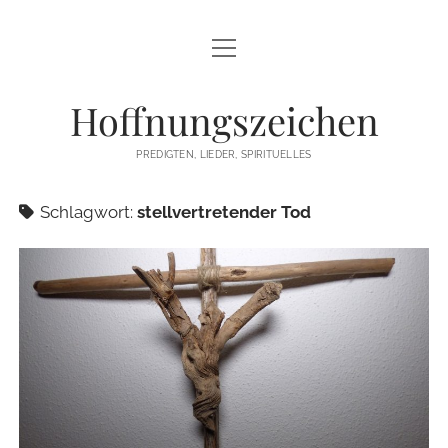
Menü
STARTSEITE
öffnen
Hoffnungszeichen
PREDIGTEN
PREDIGTEN, LIEDER, SPIRITUELLES
TEXTE/PPP
Schlagwort:
stellvertretender Tod
PSALM
LIEDER
LITURGIEN
MEDITATIONEN
SONSTIGES