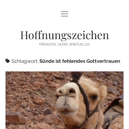
Menü
STARTSEITE
öffnen
Hoffnungszeichen
PREDIGTEN
PREDIGTEN, LIEDER, SPIRITUELLES
TEXTE/PPP
Schlagwort:
Sünde ist fehlendes Gottvertrauen
PSALM
LIEDER
LITURGIEN
MEDITATIONEN
SONSTIGES