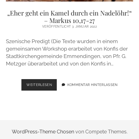
ZUR PERSON
„Eher geht ein Kamel durch ein Nadelöhr!“
– Markus 10,17-27
IMPRESSUM
VERÖFFENTLICHT 3. JANUAR 2022
Szenische Predigt (Die Texte wurden in einem
instagram
email
gemeinsamen Workshop erarbeitet von Konfis der
Stadtkirchengemeinde Emmendingen, von Pfr. G.
Metzger überarbeitet und von den Konfis in…
„EHER
WEITERLESEN
KOMMENTAR HINTERLASSEN
GEHT
EIN
KAMEL
DURCH
EIN
NADELÖHR!“
–
WordPress-Theme Chosen
von Compete Themes.
MARKUS
10,17-