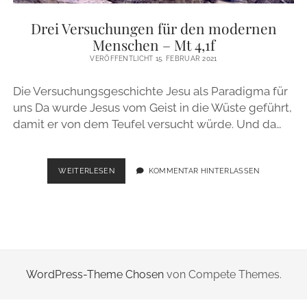
ZUR PERSON
Drei Versuchungen für den modernen
Menschen – Mt 4,1f
IMPRESSUM
VERÖFFENTLICHT 15. FEBRUAR 2021
Die Versuchungsgeschichte Jesu als Paradigma für
instagram
email
uns Da wurde Jesus vom Geist in die Wüste geführt,
damit er von dem Teufel versucht würde. Und da…
DREI
WEITERLESEN
KOMMENTAR HINTERLASSEN
VERSUCHUNGEN
FÜR
DEN
MODERNEN
MENSCHEN
–
MT
WordPress-Theme Chosen
von Compete Themes.
4,1F