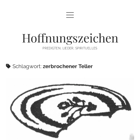
Menü
STARTSEITE
öffnen
Hoffnungszeichen
PREDIGTEN
PREDIGTEN, LIEDER, SPIRITUELLES
TEXTE/PPP
Schlagwort:
zerbrochener Teller
PSALM
LIEDER
LITURGIEN
MEDITATIONEN
SONSTIGES