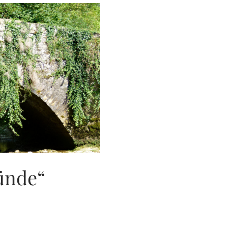
ünde“