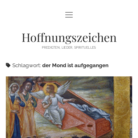
Menü
STARTSEITE
öffnen
Hoffnungszeichen
PREDIGTEN
PREDIGTEN, LIEDER, SPIRITUELLES
TEXTE/PPP
Schlagwort:
der Mond ist aufgegangen
PSALM
LIEDER
LITURGIEN
MEDITATIONEN
SONSTIGES