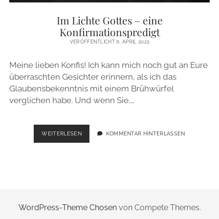
ZUR PERSON
Im Lichte Gottes – eine
Konfirmationspredigt
IMPRESSUM
VERÖFFENTLICHT 6. APRIL 2023
Meine lieben Konfis! Ich kann mich noch gut an Eure
instagram
email
überraschten Gesichter erinnern, als ich das
Glaubensbekenntnis mit einem Brühwürfel
verglichen habe. Und wenn Sie,…
IM
WEITERLESEN
KOMMENTAR HINTERLASSEN
LICHTE
GOTTES
–
EINE
KONFIRMATIONSPREDIGT
WordPress-Theme Chosen
von Compete Themes.