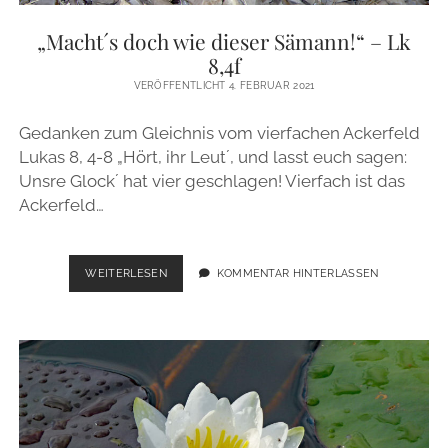
ZUR PERSON
„Macht´s doch wie dieser Sämann!“ – Lk
8,4f
IMPRESSUM
VERÖFFENTLICHT 4. FEBRUAR 2021
Gedanken zum Gleichnis vom vierfachen Ackerfeld
instagram
email
Lukas 8, 4-8 „Hört, ihr Leut´, und lasst euch sagen:
Unsre Glock´ hat vier geschlagen! Vierfach ist das
Ackerfeld…
„MACHT
WEITERLESEN
KOMMENTAR HINTERLASSEN
´S
DOCH
WIE
DIESER
SÄMANN!“
–
LK
8,4F