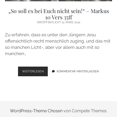
ZUR PERSON
„So soll es bei Euch nicht sein!“ – Markus
10 Vers 35ff
IMPRESSUM
VERÖFFENTLICHT 31. MÄRZ 2022
Zu erfahren, dass es unter den Jüngern Jesu
instagram
email
offensichtlich recht menschlich zuging, und das mit
so manchen Licht-, aber vor allem auch mit so
manchen…
„SO
WEITERLESEN
KOMMENTAR HINTERLASSEN
SOLL
ES
BEI
EUCH
NICHT
SEIN!“
–
WordPress-Theme Chosen
von Compete Themes.
MARKUS
10