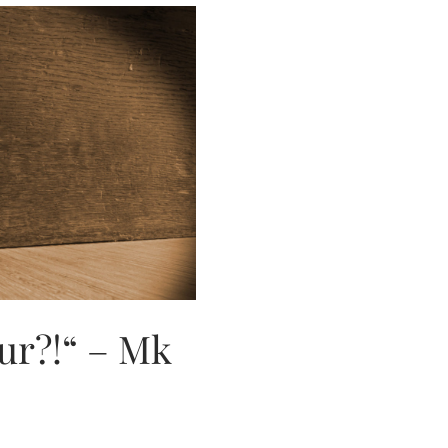
ur?!“ – Mk