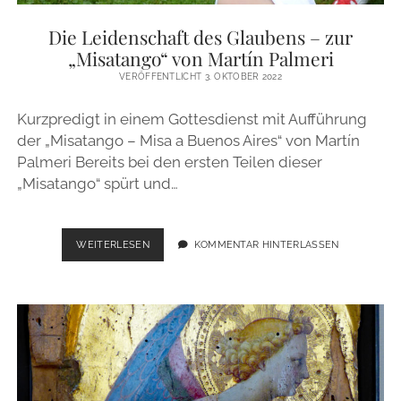
ZUR PERSON
Die Leidenschaft des Glaubens – zur
„Misatango“ von Martín Palmeri
IMPRESSUM
VERÖFFENTLICHT 3. OKTOBER 2022
Kurzpredigt in einem Gottesdienst mit Aufführung
instagram
email
der „Misatango – Misa a Buenos Aires“ von Martín
Palmeri Bereits bei den ersten Teilen dieser
„Misatango“ spürt und…
DIE
WEITERLESEN
KOMMENTAR HINTERLASSEN
LEIDENSCHAFT
DES
GLAUBENS
–
ZUR
„MISATANGO“
VON
MARTÍN
PALMERI