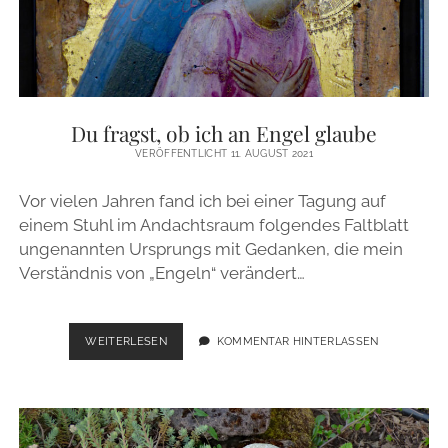
Du fragst, ob ich an Engel glaube
VERÖFFENTLICHT 11. AUGUST 2021
Vor vielen Jahren fand ich bei einer Tagung auf
einem Stuhl im Andachtsraum folgendes Faltblatt
ungenannten Ursprungs mit Gedanken, die mein
Verständnis von „Engeln“ verändert…
DU
WEITERLESEN
KOMMENTAR HINTERLASSEN
FRAGST,
OB
ICH
AN
ENGEL