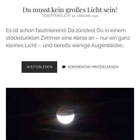
Du musst kein großes Licht sein!
VERÖFFENTLICHT 12. JANUAR 2021
Es ist schon faszinierend: Da zündest Du in einem
stockdunklen Zimmer eine Kerze an – nur ein ganz
kleines Licht -, und bereits wenige Augenblicke…
DU
WEITERLESEN
KOMMENTAR HINTERLASSEN
MUSST
KEIN
GROSSES L
ICHT S
EIN!