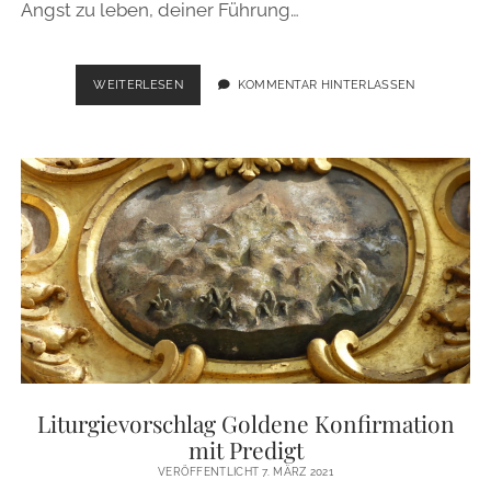
Angst zu leben, deiner Führung…
„DU
WEITERLESEN
KOMMENTAR HINTERLASSEN
HÄLTST
MICH
BEI
MEINER
RECHTEN
HAND.“
–
PSALM
73
Liturgievorschlag Goldene Konfirmation
mit Predigt
VERÖFFENTLICHT 7. MÄRZ 2021