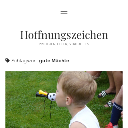
Menü
STARTSEITE
öffnen
Hoffnungszeichen
PREDIGTEN
PREDIGTEN, LIEDER, SPIRITUELLES
TEXTE/PPP
Schlagwort:
gute Mächte
PSALM
LIEDER
LITURGIEN
MEDITATIONEN
SONSTIGES