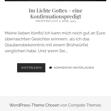
ZUR PERSON
Im Lichte Gottes – eine
Konfirmationspredigt
IMPRESSUM
VERÖFFENTLICHT 6. APRIL 2023
Meine lieben Konfis! Ich kann mich noch gut an Eure
instagram
email
überraschten Gesichter erinnern, als ich das
Glaubensbekenntnis mit einem Brühwürfel
verglichen habe. Und wenn Sie,…
IM
WEITERLESEN
KOMMENTAR HINTERLASSEN
LICHTE
GOTTES
–
EINE
KONFIRMATIONSPREDIGT
WordPress-Theme Chosen
von Compete Themes.