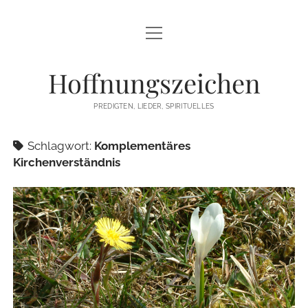
Menü
STARTSEITE
öffnen
Hoffnungszeichen
PREDIGTEN
PREDIGTEN, LIEDER, SPIRITUELLES
TEXTE/PPP
Schlagwort:
Komplementäres
PSALM
Kirchenverständnis
LIEDER
LITURGIEN
MEDITATIONEN
SONSTIGES