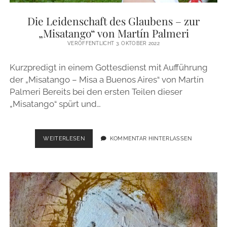
ZUR PERSON
Die Leidenschaft des Glaubens – zur
„Misatango“ von Martín Palmeri
IMPRESSUM
VERÖFFENTLICHT 3. OKTOBER 2022
Kurzpredigt in einem Gottesdienst mit Aufführung
instagram
email
der „Misatango – Misa a Buenos Aires“ von Martín
Palmeri Bereits bei den ersten Teilen dieser
„Misatango“ spürt und…
DIE
WEITERLESEN
KOMMENTAR HINTERLASSEN
LEIDENSCHAFT
DES
GLAUBENS
–
ZUR
„MISATANGO“
VON
MARTÍN
PALMERI