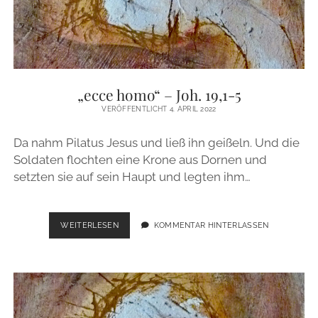
„ecce homo“ – Joh. 19,1-5
VERÖFFENTLICHT 4. APRIL 2022
Da nahm Pilatus Jesus und ließ ihn geißeln. Und die
Soldaten flochten eine Krone aus Dornen und
setzten sie auf sein Haupt und legten ihm…
„ECCE
WEITERLESEN
KOMMENTAR HINTERLASSEN
HOMO“
–
JOH.
19,1-
5