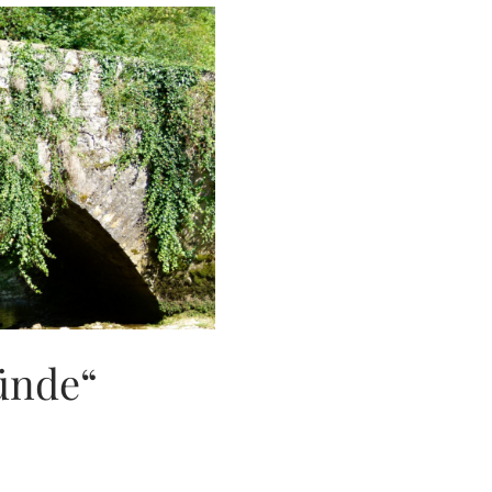
ünde“