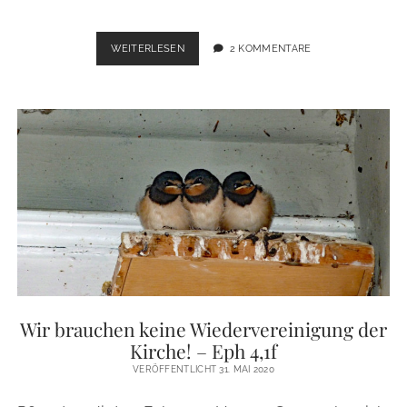
WENN
WEITERLESEN
2 KOMMENTARE
ANDERE
MIR
ÜBLES
WOLLEN
–
PSALM
27
Wir brauchen keine Wiedervereinigung der
Kirche! – Eph 4,1f
VERÖFFENTLICHT 31. MAI 2020