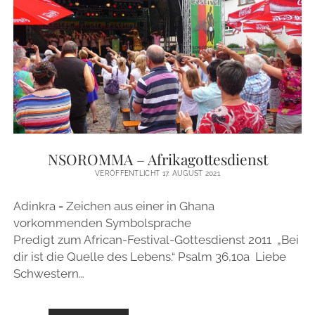
BIST
DER
MANN!“
–
2.
SAMUEL
12
NSOROMMA – Afrikagottesdienst
VERÖFFENTLICHT 17. AUGUST 2021
Adinkra = Zeichen aus einer in Ghana
vorkommenden Symbolsprache
Predigt zum African-Festival-Gottesdienst 2011 „Bei
dir ist die Quelle des Lebens.“ Psalm 36,10a Liebe
Schwestern…