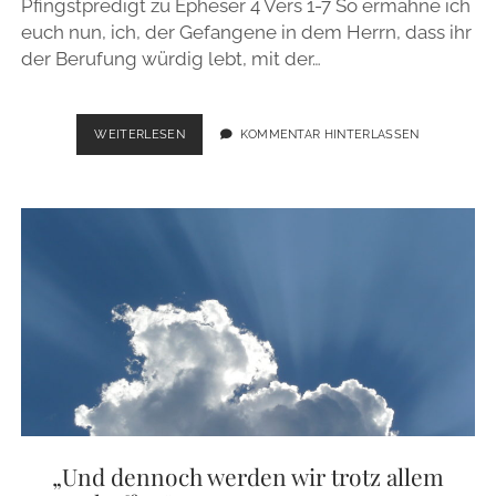
Pfingstpredigt zu Epheser 4 Vers 1-7 So ermahne ich
euch nun, ich, der Gefangene in dem Herrn, dass ihr
der Berufung würdig lebt, mit der…
WIR
WEITERLESEN
KOMMENTAR HINTERLASSEN
BRAUCHEN
KEINE
WIEDERVEREINIGUNG
DER
KIRCHE!
–
EPH
4,1F
„Und dennoch werden wir trotz allem