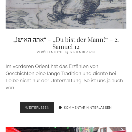
7
„!אתה האיש“ – „Du bist der Mann!“ – 2.
Samuel 12
VERÖFFENTLICHT 25. SEPTEMBER 2021
Im vorderen Orient hat das Erzählen von
Geschichten eine lange Tradition und diente bei
Leibe nicht nur der Unterhaltung. So ist uns ja auch
von…
„!
WEITERLESEN
KOMMENTAR HINTERLASSEN
אתה
האיש“
–
„DU