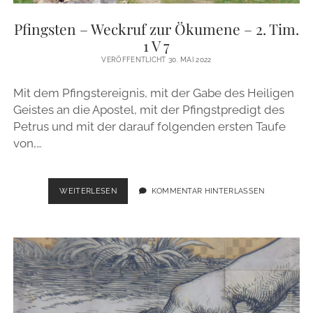
ZUR PERSON
Pfingsten – Weckruf zur Ökumene – 2. Tim.
1 V 7
IMPRESSUM
VERÖFFENTLICHT 30. MAI 2022
Mit dem Pfingstereignis, mit der Gabe des Heiligen
instagram
email
Geistes an die Apostel, mit der Pfingstpredigt des
Petrus und mit der darauf folgenden ersten Taufe
von,…
PFINGSTEN
WEITERLESEN
KOMMENTAR HINTERLASSEN
–
WECKRUF
ZUR
ÖKUMENE
–
2.
TIM.
1
V