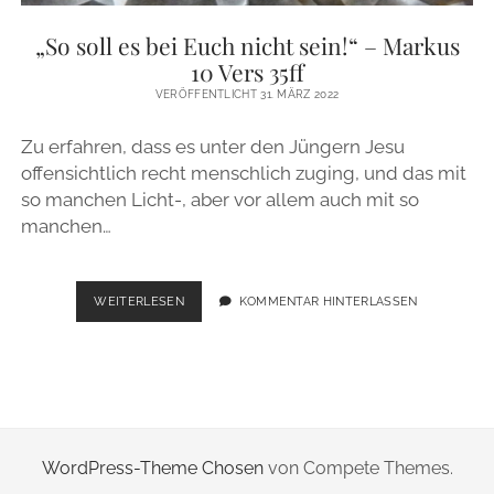
ZUR PERSON
„So soll es bei Euch nicht sein!“ – Markus
10 Vers 35ff
IMPRESSUM
VERÖFFENTLICHT 31. MÄRZ 2022
Zu erfahren, dass es unter den Jüngern Jesu
instagram
email
offensichtlich recht menschlich zuging, und das mit
so manchen Licht-, aber vor allem auch mit so
manchen…
„SO
WEITERLESEN
KOMMENTAR HINTERLASSEN
SOLL
ES
BEI
EUCH
NICHT
SEIN!“
–
WordPress-Theme Chosen
von Compete Themes.
MARKUS
10