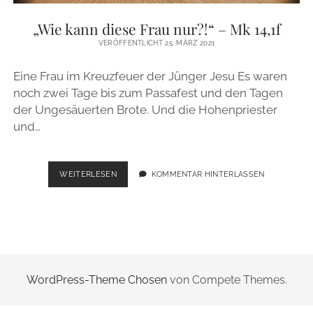
ZUR PERSON
„Wie kann diese Frau nur?!“ – Mk 14,1f
VERÖFFENTLICHT 25. MÄRZ 2021
IMPRESSUM
Eine Frau im Kreuzfeuer der Jünger Jesu Es waren
noch zwei Tage bis zum Passafest und den Tagen
instagram
email
der Ungesäuerten Brote. Und die Hohenpriester
und…
„WIE
WEITERLESEN
KOMMENTAR HINTERLASSEN
KANN
DIESE
FRAU
NUR?!“
–
MK
14,1F
WordPress-Theme Chosen
von Compete Themes.