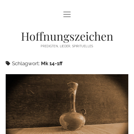
Menü
STARTSEITE
öffnen
Hoffnungszeichen
PREDIGTEN
PREDIGTEN, LIEDER, SPIRITUELLES
TEXTE/PPP
Schlagwort:
Mk 14-1ff
PSALM
LIEDER
LITURGIEN
MEDITATIONEN
SONSTIGES