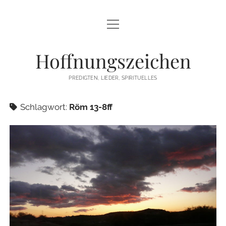
Menü
STARTSEITE
öffnen
Hoffnungszeichen
PREDIGTEN
PREDIGTEN, LIEDER, SPIRITUELLES
TEXTE/PPP
Schlagwort:
Röm 13-8ff
PSALM
LIEDER
LITURGIEN
MEDITATIONEN
SONSTIGES