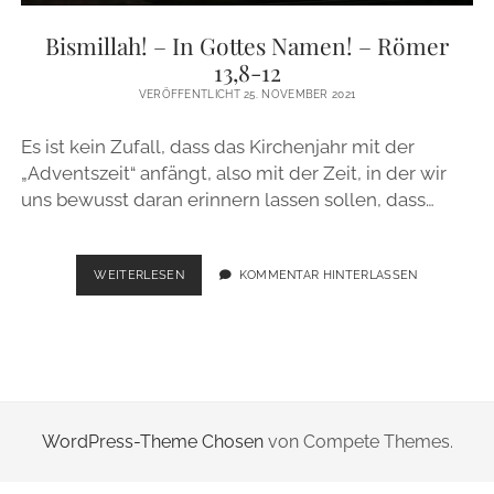
ZUR PERSON
Bismillah! – In Gottes Namen! – Römer
13,8-12
IMPRESSUM
VERÖFFENTLICHT 25. NOVEMBER 2021
Es ist kein Zufall, dass das Kirchenjahr mit der
instagram
email
„Adventszeit“ anfängt, also mit der Zeit, in der wir
uns bewusst daran erinnern lassen sollen, dass…
BISMILLAH!
WEITERLESEN
KOMMENTAR HINTERLASSEN
–
IN
GOTTES
NAMEN!
–
RÖMER
13,8-
WordPress-Theme Chosen
von Compete Themes.
12