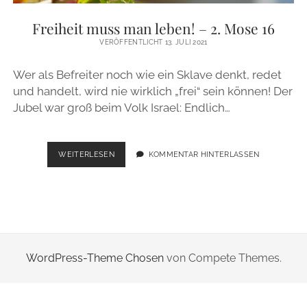
ZUR PERSON
Freiheit muss man leben! – 2. Mose 16
VERÖFFENTLICHT 13. JULI 2021
IMPRESSUM
Wer als Befreiter noch wie ein Sklave denkt, redet
und handelt, wird nie wirklich „frei“ sein können! Der
instagram
email
Jubel war groß beim Volk Israel: Endlich…
FREIHEIT
WEITERLESEN
KOMMENTAR HINTERLASSEN
MUSS
MAN
LEBEN!
–
2.
MOSE
16
WordPress-Theme Chosen
von Compete Themes.