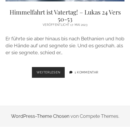
ZUR PERSON
Himmelfahrt ist Vatertag! – Lukas 24 Vers
50-53
IMPRESSUM
VERÖFFENTLICHT 17. MAI 2023
Er führte sie aber hinaus bis nach Bethanien und hob
instagram
email
die Hände auf und segnete sie. Und es geschah, als
er sie segnete, schied er…
HIMMELFAHRT
WEITERLESEN
1 KOMMENTAR
IST
VATERTAG!
–
LUKAS
24
VERS
50-
WordPress-Theme Chosen
von Compete Themes.
53