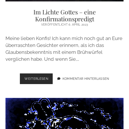
ZUR PERSON
Im Lichte Gottes – eine
Konfirmationspredigt
IMPRESSUM
VERÖFFENTLICHT 6. APRIL 2023
Meine lieben Konfis! Ich kann mich noch gut an Eure
instagram
email
überraschten Gesichter erinnern, als ich das
Glaubensbekenntnis mit einem Brühwürfel
verglichen habe. Und wenn Sie,…
IM
WEITERLESEN
KOMMENTAR HINTERLASSEN
LICHTE
GOTTES
–
EINE
KONFIRMATIONSPREDIGT