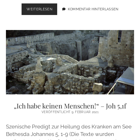
DER
WEITERLESEN
KOMMENTAR HINTERLASSEN
AARONITISCHE
SEGEN
–
SEGNUNG
UND
SENDUNG
ZUGLEICH
–
4.
MOSE
6,22-
26
„Ich habe keinen Menschen!“ – Joh 5,1f
VERÖFFENTLICHT 9. FEBRUAR 2021
Szenische Predigt zur Heilung des Kranken am See
Bethesda Johannes 5, 1-9 (Die Texte wurden