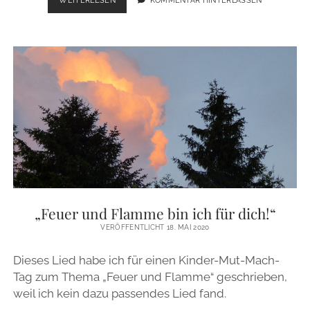
GLEICHT
EINEM
BAUM,
FEST
VERWURZELT
IM
LEBEN
–
PSALM
1
„Feuer und Flamme bin ich für dich!“
VERÖFFENTLICHT 18. MAI 2020
Dieses Lied habe ich für einen Kinder-Mut-Mach-
Tag zum Thema „Feuer und Flamme“ geschrieben,
weil ich kein dazu passendes Lied fand.