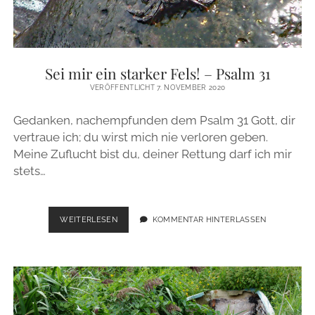
Sei mir ein starker Fels! – Psalm 31
VERÖFFENTLICHT 7. NOVEMBER 2020
Gedanken, nachempfunden dem Psalm 31 Gott, dir
vertraue ich; du wirst mich nie verloren geben.
Meine Zuflucht bist du, deiner Rettung darf ich mir
stets…
SEI
WEITERLESEN
KOMMENTAR HINTERLASSEN
MIR
EIN
STARKER
FELS!
–
PSALM
31