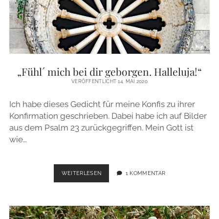
PAARE
VOM
13.
MAI
2003
MIT
DEM
„Fühl´ mich bei dir geborgen. Halleluja!“
BERICHT
DAZU
VERÖFFENTLICHT 14. MAI 2020
IN
DER
Ich habe dieses Gedicht für meine Konfis zu ihrer
DREHSCHEIBE
Konfirmation geschrieben. Dabei habe ich auf Bilder
DEUTSCHLAND
VOM
aus dem Psalm 23 zurückgegriffen. Mein Gott ist
ZDF
wie…
„FÜHL
WEITERLESEN
1 KOMMENTAR
´
MICH
BEI
DIR
GEBORGEN.