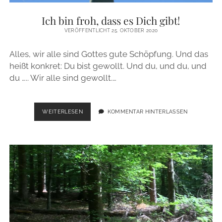
ZUR PERSON
Ich bin froh, dass es Dich gibt!
VERÖFFENTLICHT 25. OKTOBER 2020
IMPRESSUM
Alles, wir alle sind Gottes gute Schöpfung. Und das
heißt konkret: Du bist gewollt. Und du, und du, und
instagram
email
du ….. Wir alle sind gewollt.…
ICH
WEITERLESEN
KOMMENTAR HINTERLASSEN
BIN
FROH,
DASS
ES
DICH
GIBT!