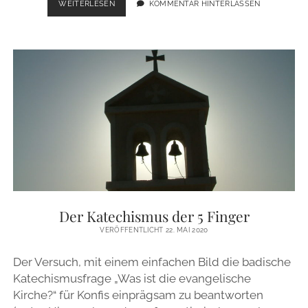
VON
WEITERLESEN
KOMMENTAR HINTERLASSEN
BEILEIDSBEZEIGUNGEN
AM
GRAB
BITTEN
WIR,
ABSTAND
ZU
NEHMEN
Der Katechismus der 5 Finger
VERÖFFENTLICHT 22. MAI 2020
Der Versuch, mit einem einfachen Bild die badische
Katechismusfrage „Was ist die evangelische
Kirche?“ für Konfis einprägsam zu beantworten