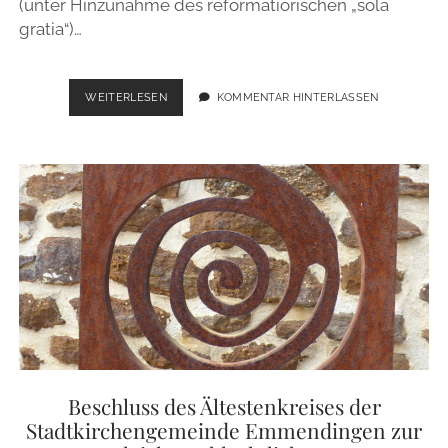
(unter Hinzunahme des reformatiorischen „sola
gratia“)…
DER
WEITERLESEN
KOMMENTAR HINTERLASSEN
KATECHISMUS
DER
5
FINGER
Beschluss des Ältestenkreises der
Stadtkirchengemeinde Emmendingen zur